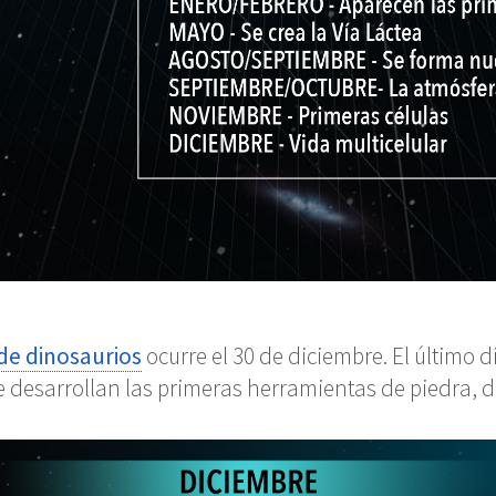
 de dinosaurios
ocurre el 30 de diciembre. El último 
 desarrollan las primeras herramientas de piedra, d