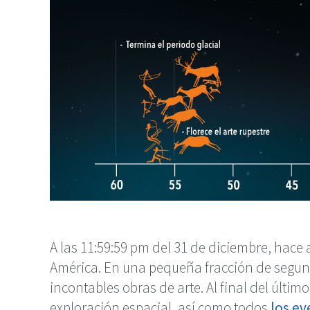
A las 11:59:59 pm del 31 de diciembre, hac
América. En una pequeña fracción de segund
incontables obras de arte. Al final del últim
exploración espacial, así como todos
los ev