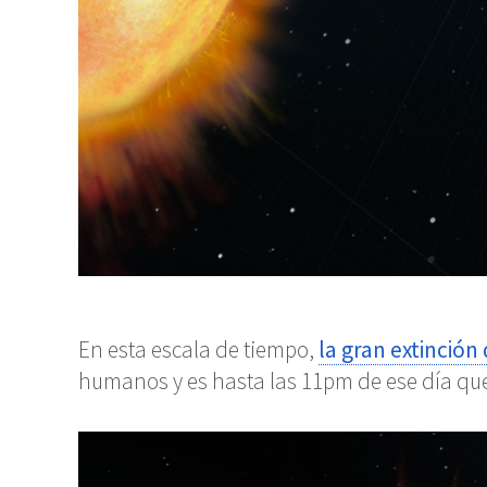
En esta escala de tiempo,
la gran extinción
humanos y es hasta las 11pm de ese día que