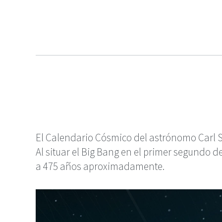
El Calendario Cósmico del astrónomo Carl 
Al situar el Big Bang en el primer segundo 
a 475 años aproximadamente.