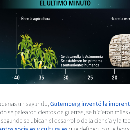
e apenas un segundo,
Gutemberg inventó la impren
o se pelearon cientos de guerras, se hicieron miles
o segundo se ubican el desarrollo de la ciencia y la t
entos sociales y culturales
que definen lo que hoy 