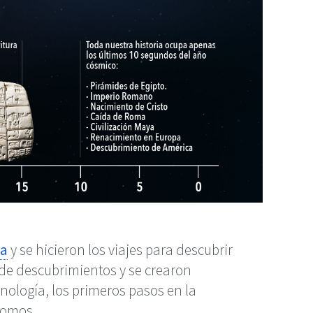
ta
y se hicieron los viajes para descubrir
 de descubrimientos y se crearon
ecnología, los primeros pasos en la
somos.