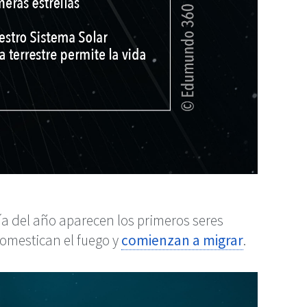
día del año aparecen los primeros seres
omestican el fuego y
comienzan a migrar
.